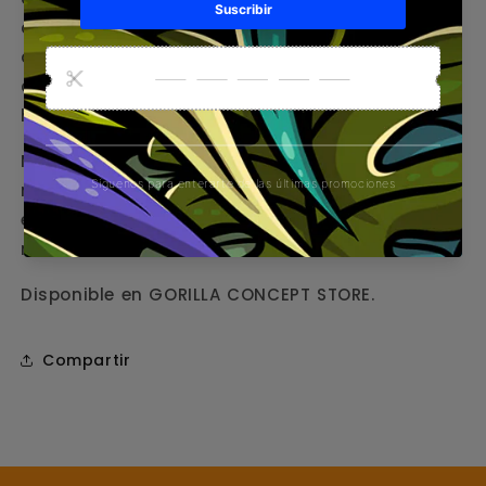
cáñamo, que estimula la producción de
queratina para favorecer el crecimiento del
cabello, prevenir la rotura y restaurar la
hidratación y el equilibrio natural.
Modo de uso: aplicar sobre el cabello mojado,
masajear suavemente durante unos minutos y
enjuagar. Evitar el contacto con los ojos y las
mucosas.
Disponible en GORILLA CONCEPT STORE.
Compartir