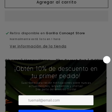
para
para
Agregar al carrito
The
The
Secret
Secret
Pot
Pot
Champu
Champu
Retiro disponible en
Gorilla Concept Store
Normalmente está listo en 1 hora
Ver información de la tienda
Champú Honey Hemp – The Secret Pot | GORILLA
CONCEPT STORE
El champú Honey Hemp de The Secret Pot ofrece
una limpieza suave junto con un efecto
hidratante y reestructurante inmediato.
Especialmente indicado para cabellos secos y
quebradizos, está formulado con miel, que
aporta suavidad, y aceite de semilla de