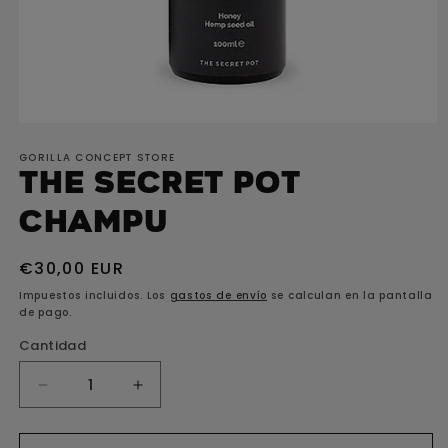
Abrir
elemento
GORILLA CONCEPT STORE
multimedia
The Secret Pot
1
en
Champu
una
ventana
Precio
€30,00 EUR
modal
habitual
Impuestos incluidos. Los
gastos de envío
se calculan en la pantalla
de pago.
Cantidad
Reducir
Aumentar
cantidad
cantidad