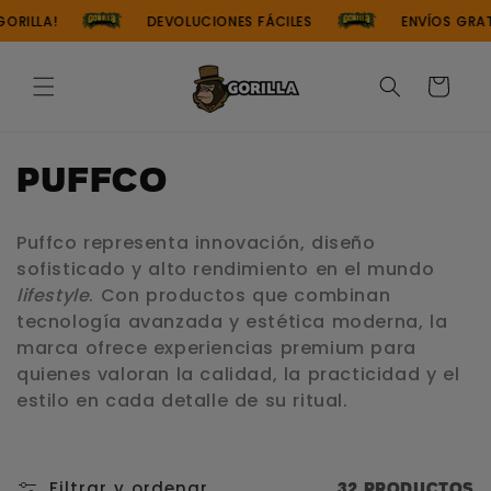
Ir
RILLA!
DEVOLUCIONES FÁCILES
ENVÍOS GRATUI
directamente
al contenido
Carrito
C
Puffco
o
Puffco representa innovación, diseño
l
sofisticado y alto rendimiento en el mundo
lifestyle
. Con productos que combinan
e
tecnología avanzada y estética moderna, la
c
marca ofrece experiencias premium para
quienes valoran la calidad, la practicidad y el
c
estilo en cada detalle de su ritual.
i
ó
Filtrar y ordenar
32 productos