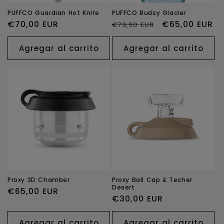
PUFFCO Guardian Hot Knife
PUFFCO Budsy Glacier
Precio
€70,00 EUR
Precio
Precio
€65,00 EUR
€79,90 EUR
habitual
habitual
de
oferta
Agregar al carrito
Agregar al carrito
Proxy 3D Chamber
Proxy Ball Cap & Techer
Desert
Precio
€65,00 EUR
Precio
€30,00 EUR
habitual
habitual
Agregar al carrito
Agregar al carrito