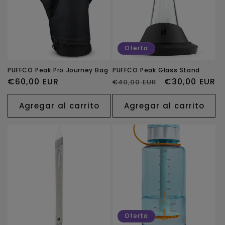
Oferta
PUFFCO Peak Pro Journey Bag
PUFFCO Peak Glass Stand
Precio
€60,00 EUR
Precio
Precio
€30,00 EUR
€40,00 EUR
habitual
habitual
de
oferta
Agregar al carrito
Agregar al carrito
Oferta