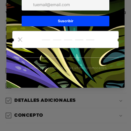
representa la fuerza, autenticidad y estilo de
vida de Gorilla.
La
Sudadera GORILLA Logo
es una
declaración de identidad. Minimalista pero con
presencia, esta pieza fusiona la comodidad
premium con la esencia cruda y original de la
marca. Ideal para quienes viven intensamente,
sin complicaciones, pero con propósito.
Material
Diseño
Detalles adicionales
Concepto