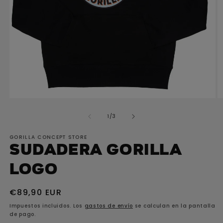
Abrir
elemento
multimedia
1
en
una
ventana
modal
A
e
de
1
/
3
m
2
GORILLA CONCEPT STORE
e
Sudadera GORILLA
u
v
Logo
m
Precio
€89,90 EUR
habitual
Impuestos incluidos. Los
gastos de envío
se calculan en la pantalla
de pago.