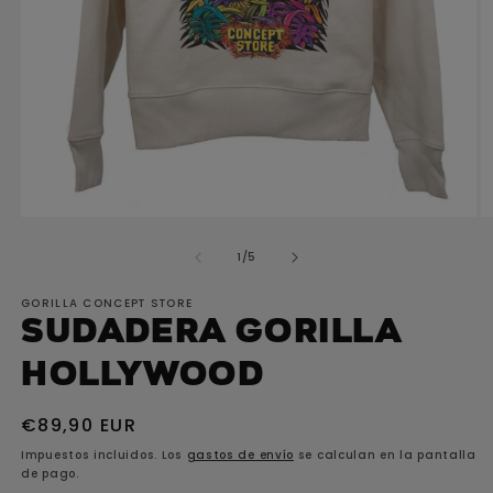
A
Abrir
e
elemento
de
1
/
5
m
multimedia
2
1
GORILLA CONCEPT STORE
e
en
Sudadera GORILLA
u
una
v
ventana
Hollywood
m
modal
Precio
€89,90 EUR
habitual
Impuestos incluidos. Los
gastos de envío
se calculan en la pantalla
de pago.