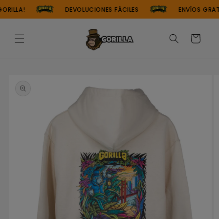
Ir
RILLA!
DEVOLUCIONES FÁCILES
ENVÍOS GRATU
directamente
al contenido
Carrito
Ir
directamente
a la
información
del producto