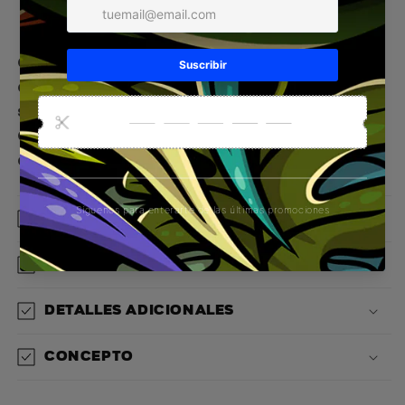
Ver información de la tienda
Colección Hollywood: Inspirada en el brillo, el
arte y la rebeldía de Los Ángeles, esta
sudadera te transporta al corazón creativo de
California, donde el estilo urbano se encuentra
con la actitud del Gorilla.
Material
Diseño
Detalles adicionales
Concepto