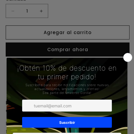
Reducir
Aumentar
cantidad
cantidad
para
para
Agregar al carrito
PUFFCO
PUFFCO
Plus
Plus
Comprar ahora
Chamber
Chamber
Retiro disponible en
Gorilla Concept Store
Normalmente está listo en 1 hora
Ver información de la tienda
PUFFCO Plus Chamber disponible en GORILLA
Concept Store
Donde ocurre la magia. La
Plus Chamber
está
fabricada en cerámica de alta calidad, lo que