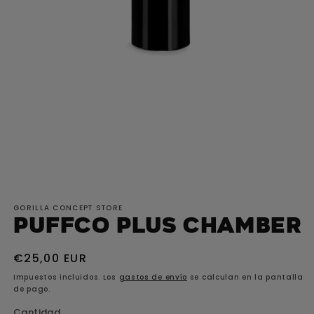
Abrir
elemento
GORILLA CONCEPT STORE
multimedia
PUFFCO Plus Chamber
1
en
Precio
€25,00 EUR
una
ventana
habitual
Impuestos incluidos. Los
gastos de envío
se calculan en la pantalla
modal
de pago.
Cantidad