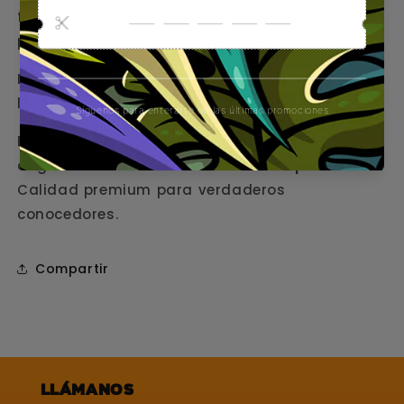
facilita la limpieza y proporciona un vapor más
puro — sin bobinas, sin pegamentos, sin fibras.
Disfruta de una experiencia discreta, limpia y
llena de sabor dondequiera que vayas.
Encuentra esta y otras piezas
originales
PUFFCO
en
GORILLA Concept Store
.
Calidad premium para verdaderos
conocedores.
Compartir
Llámanos