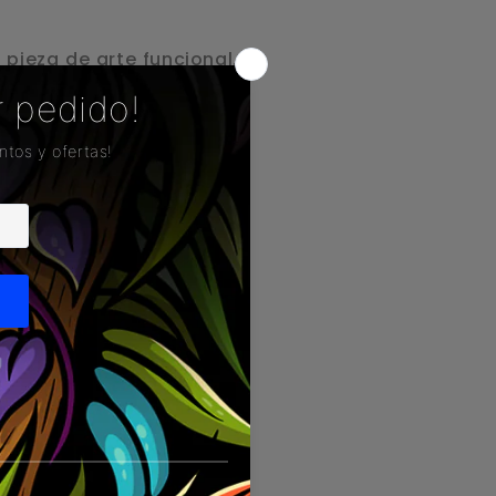
pieza de arte funcional.
al Sylvester fusiona la cultura pop con el
o, entregando una experiencia única en
es solo un accesorio: es
lección. Con detalles
oloridos, presenta al
aje Sylvester,
a planta con estilo y
s:
stal de alta resistencia
 estable