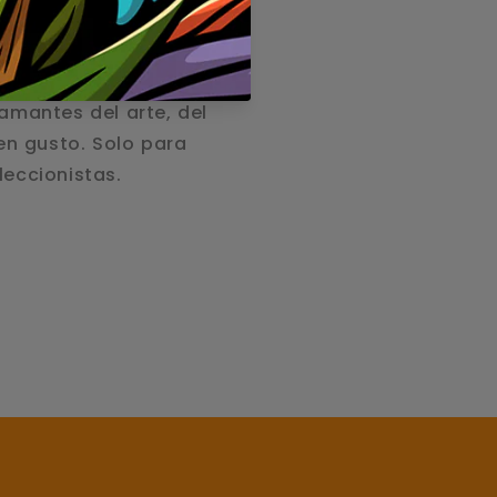
idrio multicolor
quienes buscan
 diseño
amantes del arte, del
uen gusto. Solo para
eccionistas.