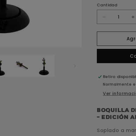
Cantidad
Reducir
A
cantidad
c
para
p
Agr
Boquilla
B
Cristal
C
C
Sylvester
S
Retiro disponib
Normalmente es
Ver informaci
Boquilla d
– Edición A
Soplado a man