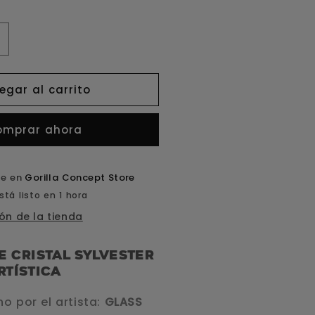
umentar
antidad
ara
egar al carrito
oquilla
ristal
omprar ahora
ylvester
le en
Gorilla Concept Store
tá listo en 1 hora
ón de la tienda
e Cristal Sylvester
rtística
o por el artista:
GLASS