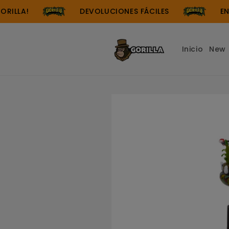
Ir
directamente
LLA!
DEVOLUCIONES FÁCILES
ENVÍ
al contenido
Inicio
New 
Ir
directamente
a la
información
del producto