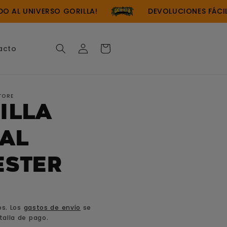
 AL UNIVERSO GORILLA!
DEVOLUCIONES FÁCILES
Iniciar
Carrito
acto
sesión
TORE
illa
tal
ester
os. Los
gastos de envío
se
talla de pago.