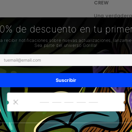
CREW
Una verdadera 
La Boquilla
Crist
arte del vidrio soplad
cada calada.
Este filtro no 
una obra de co
minuciosos y c
icónico person
sosteniendo un
actitud.
Característica
– Hecho en cri
– Base firme y