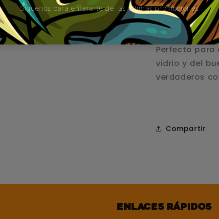
– Detalles en v
– Ideal para 
exclusividad y
Perfecto para 
vidrio y del b
verdaderos col
Compartir
Enlaces rápidos