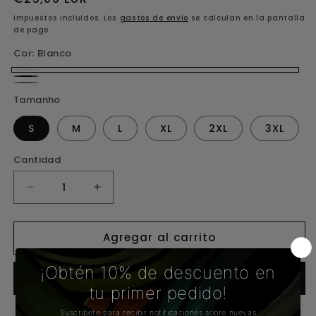
habitual
Impuestos incluidos. Los
gastos de envío
se calculan en la pantalla
de pago.
Cor:
Blanco
Blanco
Preto
Grisalho
Tamanho
S
M
L
XL
2XL
3XL
Cantidad
Reducir
Aumentar
cantidad
cantidad
para
para
Agregar al carrito
Tirante
Tirante
GORILLA
GORILLA
Comprar ahora
Macba
Macba