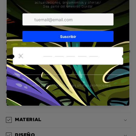
Retiro disponible en
Gorilla Concept Store
Normalmente está listo en 1 hora
Ver información de la tienda
La camiseta sin mangas GORILLA Macba
combina un diseño moderno con la esencia
urbana de Barcelona. Fabricada en tejido suave
y resistente, garantiza confort y libertad de
movimiento, ideal para quienes llevan un estilo
de vida activo y autêntico.Con un estampado
inspirado en el famoso spot de skate MACBA,
esta prenda refleja actitud, creatividad y
pasión por la cultura callejera.
Material
Diseño