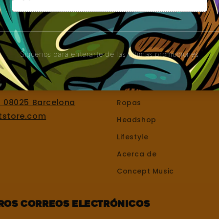
os
Boquillas
Bandejas
Grinders
Enlaces rápidos
, 08025 Barcelona
Ropas
tstore.com
Headshop
Lifestyle
Acerca de
Concept Music
tros correos electrónicos