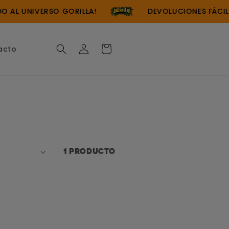
 AL UNIVERSO GORILLA!
DEVOLUCIONES FÁCILES
Iniciar
Carrito
acto
sesión
1 producto