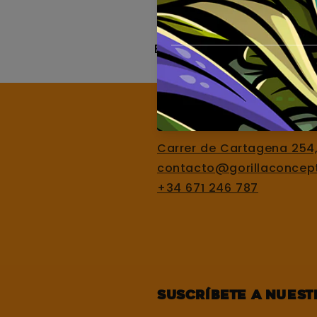
Bongs
Cenicer
Llámanos
Carrer de Cartagena 254
contacto@gorillaconcep
+34 671 246 787
Suscríbete a nues