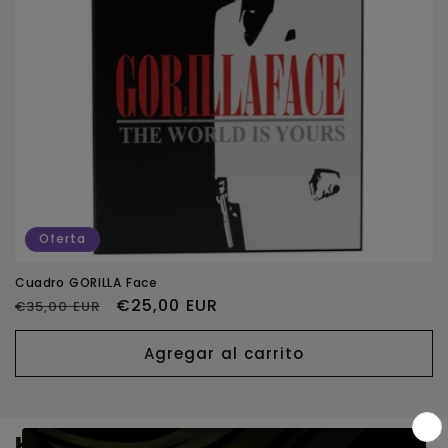
n
:
Oferta
Cuadro GORILLA Face
Precio
Precio
€25,00 EUR
€35,00 EUR
habitual
de
oferta
Agregar al carrito
Headshop